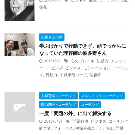
啓発
お客さまの声
学ぶばかりで行動できず、頭でっかちに
なっていた理容師の波多野さん
2016/6/2
心のブレーキ
,
決断力
,
アンソニ
ー・ロビンズ
,
ビジネス
,
モチベーション
,
コーチン
グ
,
行動力
,
中城卓哉コーチ
,
理容師
人材育成×コーチング
マネジメント×コーチング
能力開発×コーチング
コーチング
一度「問題の外」に出て解決する
2016/5/31
問題解決
,
ビジネス
,
コーチング
,
経営者
,
フォーカス
,
中城卓哉コーチ
,
借金
,
問題