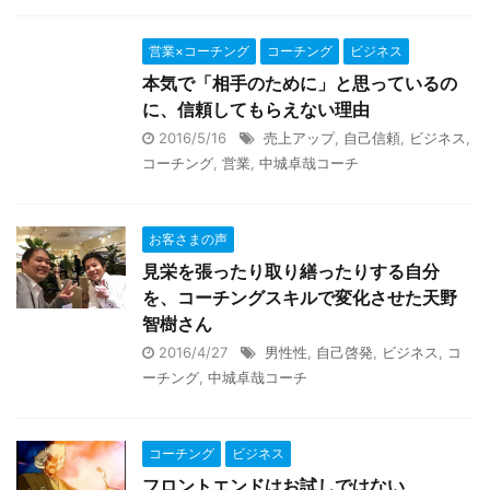
営業×コーチング
コーチング
ビジネス
本気で「相手のために」と思っているの
に、信頼してもらえない理由
2016/5/16
売上アップ
,
自己信頼
,
ビジネス
,
コーチング
,
営業
,
中城卓哉コーチ
お客さまの声
見栄を張ったり取り繕ったりする自分
を、コーチングスキルで変化させた天野
智樹さん
2016/4/27
男性性
,
自己啓発
,
ビジネス
,
コ
ーチング
,
中城卓哉コーチ
コーチング
ビジネス
フロントエンドはお試しではない