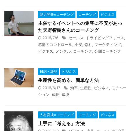
能力開発×コーチング
コーチング
ビジネス
主催するイベントへの集客に不安があっ
た天野智樹さんのコーチング
2016/7/6
セールス
,
ドライビングフォース
,
感情のコントロール
,
不安
,
恐れ
,
マーケティング
,
ビジネス
,
メンタル
,
コーチング
,
公開コーチング
日記・雑記
ビジネス
生産性を高める、簡単な方法
2016/6/17
効率
,
生産性
,
ビジネス
,
モチベー
ション
,
成長
,
環境
人材育成×コーチング
コーチング
ビジネス
上手に「考える」方法
2016/6/3
ビジネス
,
成長
,
コーチング
,
自己