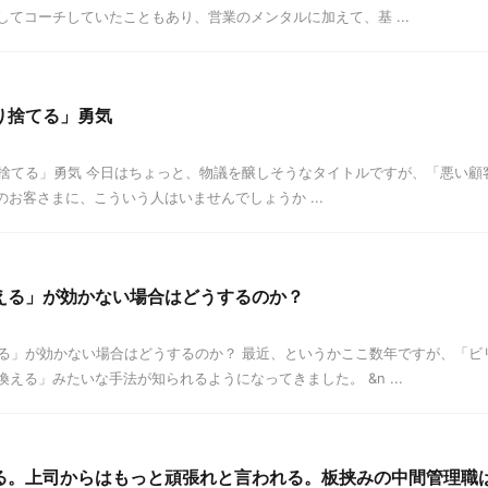
してコーチしていたこともあり、営業のメンタルに加えて、基 ...
り捨てる」勇気
捨てる」勇気 今日はちょっと、物議を醸しそうなタイトルですが、「悪い顧
お客さまに、こういう人はいませんでしょうか ...
える」が効かない場合はどうするのか？
る」が効かない場合はどうするのか？ 最近、というかここ数年ですが、「ビ
える」みたいな手法が知られるようになってきました。 &n ...
る。上司からはもっと頑張れと言われる。板挟みの中間管理職