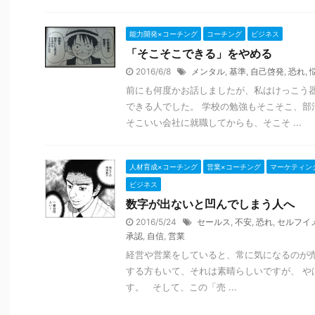
能力開発×コーチング
コーチング
ビジネス
「そこそこできる」をやめる
2016/6/8
メンタル
,
基準
,
自己啓発
,
恐れ
,
前にも何度かお話しましたが、私はけっこう器
できる人でした。 学校の勉強もそこそこ、部
そこいい会社に就職してからも、そこそ ...
人材育成×コーチング
営業×コーチング
マーケティン
ビジネス
数字が出ないと凹んでしまう人へ
2016/5/24
セールス
,
不安
,
恐れ
,
セルフイ
承認
,
自信
,
営業
経営や営業をしていると、常に気になるのが売
する方もいて、それは素晴らしいですが、 や
す。 そして、この「売 ...