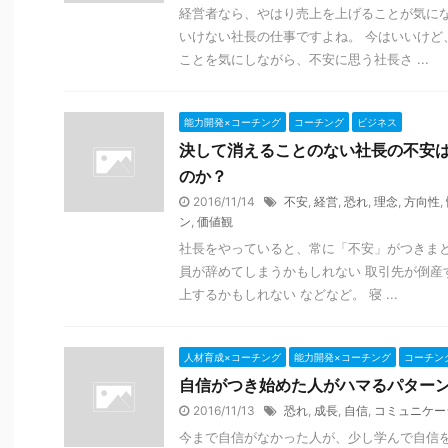
経営者なら、やはり売上を上げることが気にな
いけない社長の仕事ですよね。 今はいいけど
ことを気にしながら、不安に思う社長さ ...
能力開発×コーチング
コーチング
ビジネス
決して消えることのない社長の不安
のか？
2016/11/14
不安
,
経営
,
恐れ
,
理念
,
方向性
,
ン
,
価値観
社長をやっていると、常に「不安」がつきまと
員が辞めてしまうかもしれない 取引先が倒産
上するかもしれない などなど。 寝 ...
人材育成×コーチング
能力開発×コーチング
コーチン
自信がつき始めた人がハマるパター
2016/11/13
恐れ
,
成長
,
自信
,
コミュニケー
今まで自信がなかった人が、少し学んで自信を