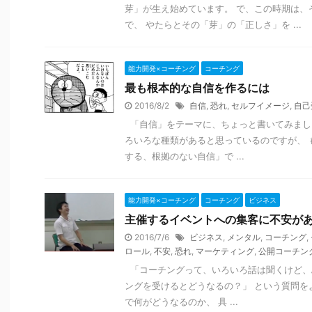
芽」が生え始めています。 で、この時期は、
で、 やたらとその「芽」の「正しさ」を ...
能力開発×コーチング
コーチング
最も根本的な自信を作るには
2016/8/2
自信
,
恐れ
,
セルフイメージ
,
自己
「自信」をテーマに、ちょっと書いてみまし
ろいろな種類があると思っているのですが、 
する、根拠のない自信」で ...
能力開発×コーチング
コーチング
ビジネス
主催するイベントへの集客に不安が
2016/7/6
ビジネス
,
メンタル
,
コーチング
,
ロール
,
不安
,
恐れ
,
マーケティング
,
公開コーチン
「コーチングって、いろいろ話は聞くけど、
ングを受けるとどうなるの？」 という質問を
で何がどうなるのか、 具 ...