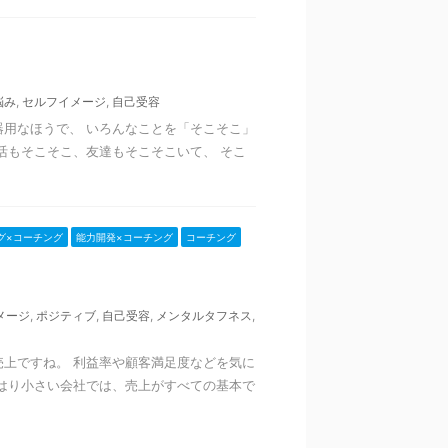
悩み
,
セルフイメージ
,
自己受容
用なほうで、 いろんなことを「そこそこ」
活もそこそこ、友達もそこそこいて、 そこ
グ×コーチング
能力開発×コーチング
コーチング
メージ
,
ポジティブ
,
自己受容
,
メンタルタフネス
,
上ですね。 利益率や顧客満足度などを気に
はり小さい会社では、売上がすべての基本で