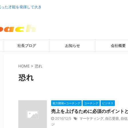
眠った才能を発揮して大き
社長ブログ
お知らせ
会社概要
HOME
>
恐れ
恐れ
能力開発×コーチング
コーチング
ビジネス
売上を上げるために必須のポイント
2016/12/5
マーケティング
,
自己受容
,
自信
ジ