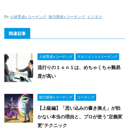
-
人材育成×コーチング
,
能力開発×コーチング
,
ビジネス
関連記事
人材育成×コーチング
マネジメント×コーチング
流行りの１ｏｎ１は、めちゃくちゃ難易
度が高い
能力開発×コーチング
コーチング
【上級編】「思い込みの書き換え」が効
かない本当の理由と、プロが使う”定義変
更”テクニック